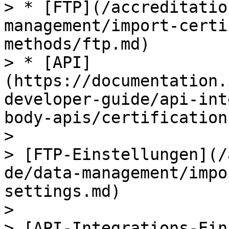
> * [FTP](/accreditatio
management/import-certi
methods/ftp.md)

> * [API]
(https://documentation.
developer-guide/api-int
body-apis/certification
>

> [FTP-Einstellungen](/
de/data-management/impo
settings.md)

>

> [API-Integrations-Ein