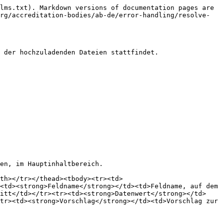
lms.txt). Markdown versions of documentation pages are 
rg/accreditation-bodies/ab-de/error-handling/resolve-
 der hochzuladenden Dateien stattfindet.

en, im Hauptinhaltbereich.

th></tr></thead><tbody><tr><td>
<td><strong>Feldname</strong></td><td>Feldname, auf dem 
ritt</td></tr><tr><td><strong>Datenwert</strong></td>
tr><td><strong>Vorschlag</strong></td><td>Vorschlag zur 