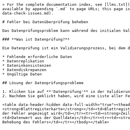
> For the complete documentation index, see [llms.txt](
available by appending `.md` to page URLs; this page is
data-check-issues.md).

# Fehler bei Datenüberprüfung beheben

Das Datenprüfungsproblem kann während des initialen Val
### **Was ist Datenprüfung?**

Die Datenprüfung ist ein Validierungsprozess, bei dem d
* Fehlende erforderliche Daten

* Datenreplikation

* Dateninkonsistenzen

* Datendiskrepanzen

* Ungültige Daten

## Lösung der Datenprüfungsprobleme

1. Klicken Sie auf **'Datenprüfung'** in der Validierun
2. Nachdem Sie geklickt haben, wird eine Liste aller Fe
<table data-header-hidden data-full-width="true"><thead
<strong>Blattregisterkarte</strong></td><td>Blattregist
der Fehler angezeigt wird</td></tr><tr><td><strong>Zeil
<td>Datenwert aus der Quelldatei</td></tr><tr><td><stro