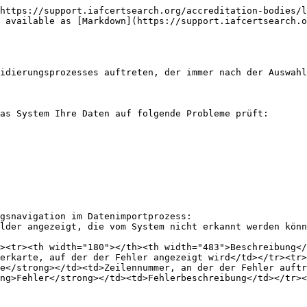
https://support.iafcertsearch.org/accreditation-bodies/l
 available as [Markdown](https://support.iafcertsearch.o
idierungsprozesses auftreten, der immer nach der Auswahl
as System Ihre Daten auf folgende Probleme prüft:

gsnavigation im Datenimportprozess:

lder angezeigt, die vom System nicht erkannt werden könn
><tr><th width="180"></th><th width="483">Beschreibung</
erkarte, auf der der Fehler angezeigt wird</td></tr><tr>
e</strong></td><td>Zeilennummer, an der der Fehler auft
ng>Fehler</strong></td><td>Fehlerbeschreibung</td></tr><