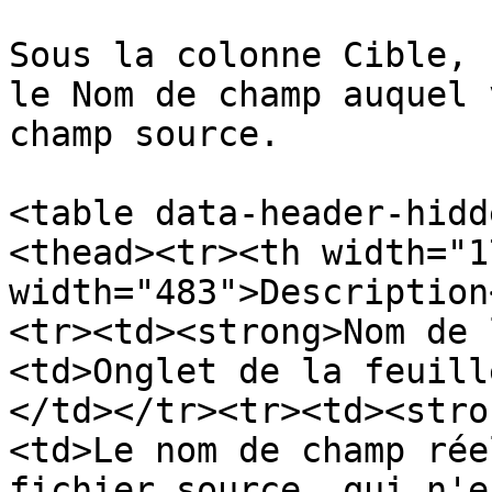
Sous la colonne Cible, 
le Nom de champ auquel 
champ source.

<table data-header-hidd
<thead><tr><th width="1
width="483">Description
<tr><td><strong>Nom de 
<td>Onglet de la feuill
</td></tr><tr><td><stro
<td>Le nom de champ rée
fichier source, qui n'e