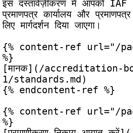
इस दस्तावेज़ीकरण में आपको IAF
प्रमाणपत्र कार्यालय और प्रमाणपत
लिए मार्गदर्शन दिया जाएगा।

{% content-ref url="/pa
%}

[मानक](/accreditation-b
1/standards.md)

{% endcontent-ref %}

{% content-ref url="/pa
%}

[प्रमाणीकरण निकाय आयात करे