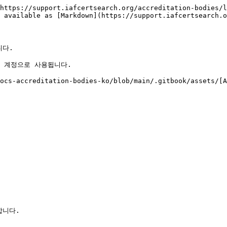
https://support.iafcertsearch.org/accreditation-bodies/l
 available as [Markdown](https://support.iafcertsearch.o
다.

 계정으로 사용됩니다.

ocs-accreditation-bodies-ko/blob/main/.gitbook/assets/[A
니다.
