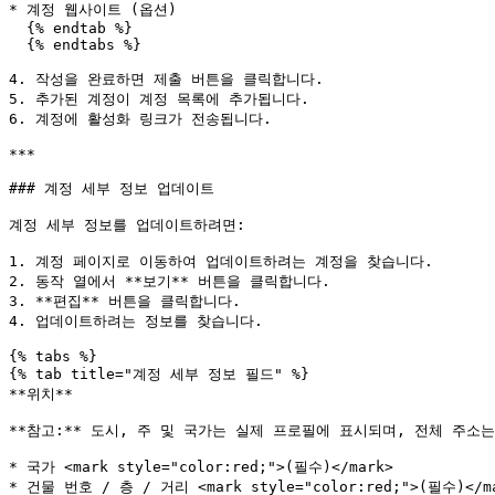
* 계정 웹사이트 (옵션)

  {% endtab %}

  {% endtabs %}

4. 작성을 완료하면 제출 버튼을 클릭합니다.

5. 추가된 계정이 계정 목록에 추가됩니다.

6. 계정에 활성화 링크가 전송됩니다.

***

### 계정 세부 정보 업데이트

계정 세부 정보를 업데이트하려면:

1. 계정 페이지로 이동하여 업데이트하려는 계정을 찾습니다.

2. 동작 열에서 **보기** 버튼을 클릭합니다.

3. **편집** 버튼을 클릭합니다.

4. 업데이트하려는 정보를 찾습니다.

{% tabs %}

{% tab title="계정 세부 정보 필드" %}

**위치**

**참고:** 도시, 주 및 국가는 실제 프로필에 표시되며, 전체 주소는
* 국가 <mark style="color:red;">(필수)</mark>

* 건물 번호 / 층 / 거리 <mark style="color:red;">(필수)</ma