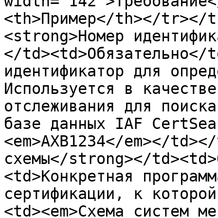
width="142">Требование<
<th>Пример</th></tr></t
<strong>Номер идентифик
</td><td>Обязательно</t
идентификатор для опред
Используется в качестве
отслеживания для поиска
базе данных IAF CertSea
<em>AXB1234</em></td></
схемы</strong></td><td>
<td>Конкретная программ
сертификации, к которой
<td><em>Схема систем ме