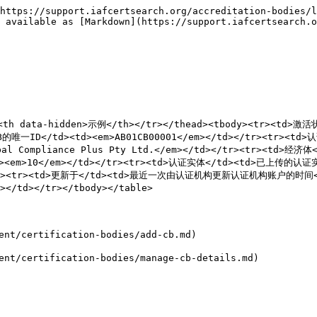
https://support.iafcertsearch.org/accreditation-bodies/l
 available as [Markdown](https://support.iafcertsearch.o
><th data-hidden>示例</th></tr></thead><tbody><tr><td>激
的唯一ID</td><td><em>AB01CB00001</em></td></tr><tr><td
l Compliance Plus Pty Ltd.</em></td></tr><tr><td>经济
em>10</em></td></tr><tr><td>认证实体</td><td>已上传的认证实体数
/tr><tr><td>更新于</td><td>最近一次由认证机构更新认证机构账户的时间</td>
td></tr></tbody></table>

t/certification-bodies/add-cb.md)
