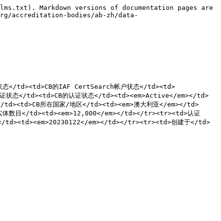
lms.txt). Markdown versions of documentation pages are 
rg/accreditation-bodies/ab-zh/data-
活状态</td><td>CB的IAF CertSearch帐户状态</td><td>
>认证状态</td><td>CB的认证状态</td><td><em>Active</em></td>
体</td><td>CB所在国家/地区</td><td><em>澳大利亚</em></td>
目</td><td><em>12,000</em></td></tr><tr><td>认证
<td><em>20230122</em></td></tr><tr><td>创建于</td>