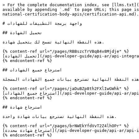
> For the complete documentation index, see [llms.txt](
available by appending `.md` to page URLs; this page is
national-certification-body-apis/certification-api.md).

# واجهة برمجة التطبيقات للشهادات

## تحميل الشهادة

هذه النقطة النهائية تسمح لك بتحميل شهادة.

{% content-ref url="/pages/RBBszcTrVBqB4v8Mjdje" %}

[تحميل الشهادة](/api-developer-guide/api-ar/api-integration/accreditation-body-apis/certification-api/upload-certification.md)

{% endcontent-ref %}

## استرجاع جميع الشهادات

هذه النقطة النهائية تسترجع بيانات جميع الشهادات المسجلة.

{% content-ref url="/pages/jaDuBZp8th2FXlIwGWhk" %}

[استرجاع جميع الشهادات](/api-developer-guide/api-ar/api-integration/accreditation-body-apis/certification-api/retrieve-all-certifications.md)

{% endcontent-ref %}

## استرجاع شهادة

هذه النقطة النهائية تسترجع بيانات شهادة واحدة.

{% content-ref url="/pages/brNWEkYfdVvT2Z4lhOPr" %}

[استرجاع شهادة محددة](/api-developer-guide/api-ar/api-integration/accreditation-body-apis/certification-api/retrieve-a-certification.md)

{% endcontent-ref %}
