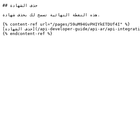
## حذف الشهادة

هذه النقطة النهائية تسمح لك بحذف شهادة.

{% content-ref url="/pages/59uM94GvPHIYkETDUf4I" %}

[حذف الشهادة](/api-developer-guide/api-ar/api-integration/accreditation-body-apis/certification-api/delete-a-certification.md)
