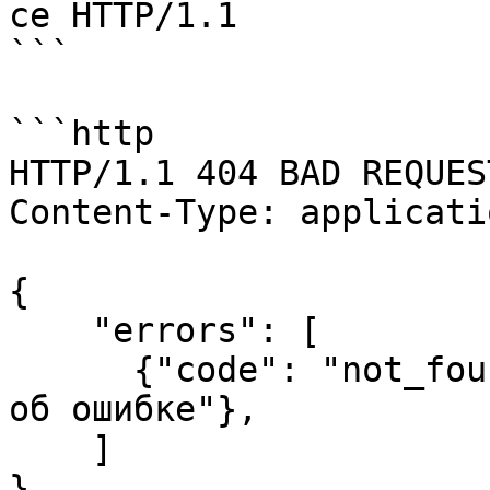
ce HTTP/1.1

```

```http

HTTP/1.1 404 BAD REQUEST
Content-Type: applicati
{

    "errors": [

      {"code": "not_found", "message": "сообщение 
об ошибке"},

    ]

}
