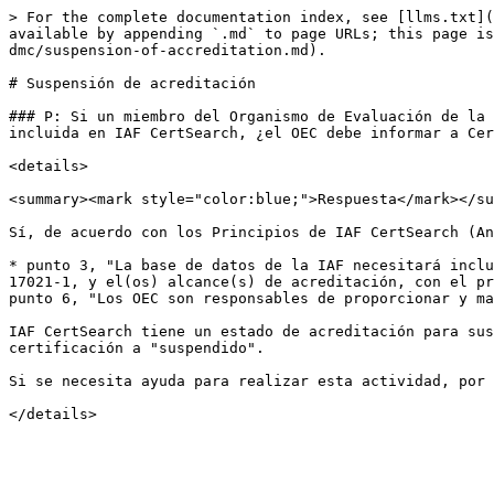
> For the complete documentation index, see [llms.txt](
available by appending `.md` to page URLs; this page is
dmc/suspension-of-accreditation.md).

# Suspensión de acreditación

### P: Si un miembro del Organismo de Evaluación de la 
incluida en IAF CertSearch, ¿el OEC debe informar a Cer
<details>

<summary><mark style="color:blue;">Respuesta</mark></su
Sí, de acuerdo con los Principios de IAF CertSearch (An
* punto 3, "La base de datos de la IAF necesitará inclu
17021-1, y el(os) alcance(s) de acreditación, con el pr
punto 6, "Los OEC son responsables de proporcionar y ma
IAF CertSearch tiene un estado de acreditación para sus
certificación a "suspendido".

Si se necesita ayuda para realizar esta actividad, por 