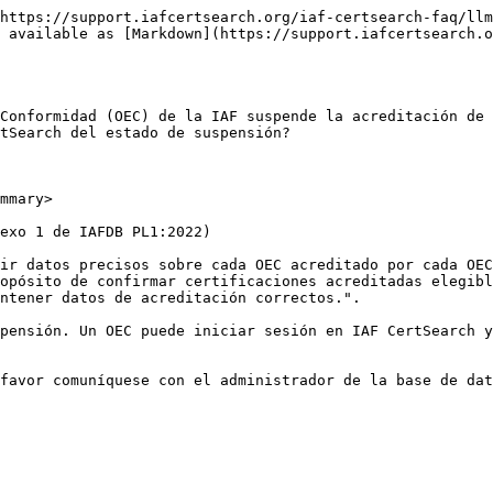
https://support.iafcertsearch.org/iaf-certsearch-faq/llm
 available as [Markdown](https://support.iafcertsearch.o
Conformidad (OEC) de la IAF suspende la acreditación de 
tSearch del estado de suspensión?

mmary>

exo 1 de IAFDB PL1:2022)

ir datos precisos sobre cada OEC acreditado por cada OEC
opósito de confirmar certificaciones acreditadas elegibl
ntener datos de acreditación correctos.".

pensión. Un OEC puede iniciar sesión en IAF CertSearch y
favor comuníquese con el administrador de la base de dat