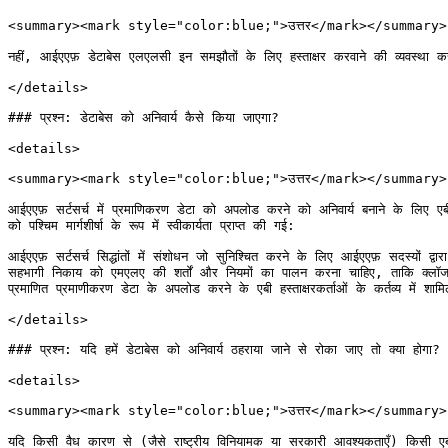
<summary><mark style="color:blue;">उत्तर</mark></summary>

नहीं, आईएएफ़ डेटाबेस एलएलसी इन समझौतों के लिए हस्ताक्षर करवाने की व्यवस्था 
</details>

### प्रश्न: डेटाबेस को अनिवार्य कैसे किया जाएगा?

<details>

<summary><mark style="color:blue;">उत्तर</mark></summary>

आईएएफ़ सर्टसर्च में प्रमाणिकरण डेटा को अपलोड करने को अनिवार्य बनाने के लिए एबी 
को पश्चिम मार्गशीर्षा के रूप में स्वीकार्यता प्राप्त की गई:

आईएएफ़ सर्टसर्च सिद्धांतों में संशोधन जो सुनिश्चित करने के लिए आईएएफ़ सदस्यों द
सहभागी निकाय को एमएलए की शर्तों और नियमों का पालन करना चाहिए, ताकि क्लॉज 4.
प्रमाणित प्रमाणीकरण डेटा के अपलोड करने के एबी हस्ताक्षरकर्ताओं के कर्तव्य में
</details>

### प्रश्न: यदि हमें डेटाबेस को अनिवार्य ठहराया जाने से रोका जाए तो क्या होगा?

<details>

<summary><mark style="color:blue;">उत्तर</mark></summary>

यदि किसी वैध कारण से (जैसे राष्ट्रीय विनियामक या सरकारी आवश्यकताएँ) किसी ए