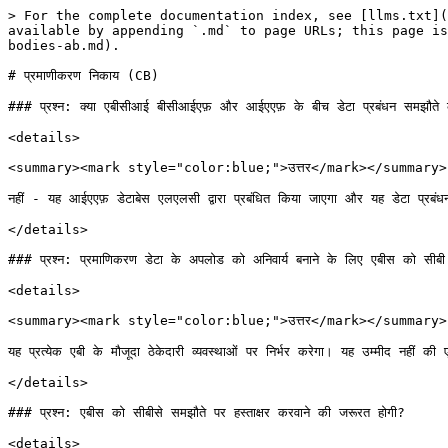
> For the complete documentation index, see [llms.txt](
available by appending `.md` to page URLs; this page is
bodies-ab.md).

# प्रमाणीकरण निकाय (CB)

### प्रश्न: क्या एबीसीआई बीसीआईएफ़ और आईएएफ़ के बीच डेटा प्रबंधन समझौते की 
<details>

<summary><mark style="color:blue;">उत्तर</mark></summary>

नहीं - यह आईएएफ़ डेटाबेस एलएलसी द्वारा प्रबंधित किया जाएगा और यह डेटा प्रबं
</details>

### प्रश्न: प्रमाणिकरण डेटा के अपलोड को अनिवार्य बनाने के लिए एबीस को सी
<details>

<summary><mark style="color:blue;">उत्तर</mark></summary>

यह प्रत्येक एबी के मौजूदा ठेकेदारी व्यवस्थाओं पर निर्भर करेगा। यह उम्मीद नहीं
</details>

### प्रश्न: एबीस को सीबीसे समझौते पर हस्ताक्षर करवाने की जरूरत होगी?

<details>
